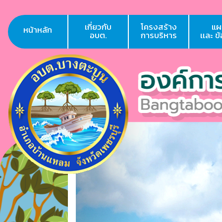
เกี่ยวกับ
โครงสร้าง
แผ
หน้าหลัก
อบต.
การบริหาร
เเละ ข