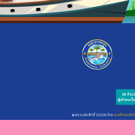
จำน
ผู้เข้าชมเว็
@สงวนลิขสิทธิ์ (2024) โดย
องค์การบริห