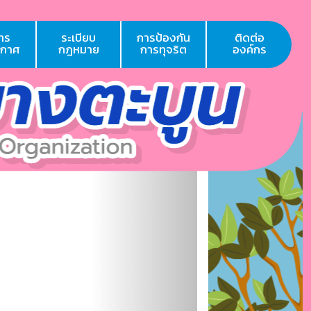
าร
ระเบียบ
การป้องกัน
ติดต่อ
ะกาศ
กฎหมาย
การทุจริต
องค์กร