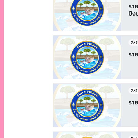
ราย
ปีง
3
ราย
2
ราย